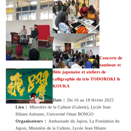
Concerts de
tambour et
flûte japonaise et ateliers de
calligraphie du trio TODOROKI &
KOUKA
Date：
Du 16 au 18 février 2025
Lieu：
Ministère de la Culture (Galerie), Lycée Jean
Hilaire Aubame, Université Omar BONGO
Organisateurs：
Ambassade du Japon, La Fondation du
Japon, Ministère de la Culture, Lycée Jean Hilaire