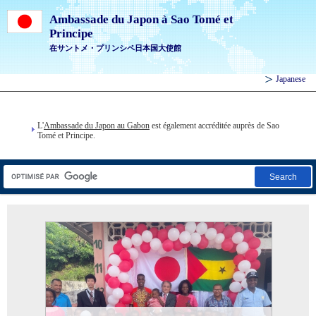
Ambassade du Japon à Sao Tomé et
Principe
在サントメ・プリンシペ日本国大使館
Japanese
L'
Ambassade du Japon au Gabon
est également accréditée auprès de Sao
Tomé et Principe.
Search
Cérémonie officielle de remise de
don pour «Le Projet