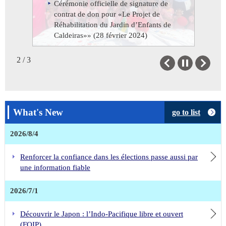
Cérémonie officielle de remise de
Cérémonie officielle de signature de
d’Agrandissement, de Réhabilitation
don pour « Le Projet de réhabilitation
contrat de don pour «Le Projet de
et d’Equipement du Centre de Santé
de l’École primaire de Porto Alegre »
Réhabilitation du Jardin d’Enfants de
de la Croix Rouge de Sao Tomé et
(27 février 2024)
Caldeiras»» (28 février 2024)
Principe» (29 février 2024)
2 / 3
Previous
Next
What's New
go to list
2026/8/4
Renforcer la confiance dans les élections passe aussi par
une information fiable
2026/7/1
Découvrir le Japon : l’Indo-Pacifique libre et ouvert
(FOIP)